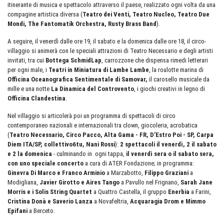
itinerante di musica e spettacolo attraverso il paese, realizzato ogni volta da una
compagine artistica diversa (
Teatro dei Venti, Teatro Nucleo, Teatro Due
Mondi, The Fantomatik Orchestra, Rusty Brass Band
).
A seguire, il venerdì dalle ore 19, il sabato e la domenica dalle ore 18, il circo-
villaggio si animerà con le speciali attrazioni di Teatro Necessario e degli artisti
invitati, tra cui
Bottega SchmidLap
, carrozzone che dispensa rimedi letterari
per ogni male, i
Teatri in Miniatura di Lambe Lambe
, la roulotte marina di
Officina Oceanografica Sentimentale di Samovar,
il carosello musicale da
mille e una notte
La Dinamica del Controvento
, i giochi creativi in legno di
Officina Clandestina
.
Nel villaggio si articolerà poi un programma di spettacoli di circo
contemporaneo nazionali e internazionali tra clown, giocoleria, acrobatica
(
Teatro Necessario, Circo Pacco, Alta Gama - FR, D’Estro Poi - SP, Carpa
Diem ITA/SP, collettivo6tu, Nani Rossi
):
2 spettacoli il venerdì, 2 il sabato
e 2 la domenica
- culminando in ogni tappa,
il venerdì sera o il sabato sera,
con uno speciale concerto
a cura di ATER Fondazione; in programma:
Ginevra Di Marco e Franco Arminio
a Marzabotto,
Filippo Graziani
a
Modigliana,
Javier Girotto e Aires Tango
a Pavullo nel Frignano,
Sarah Jane
Morris e i Solis String Quartet
a Quattro Castella, il gruppo
Enerbia
a Farini,
Cristina Donà e Saverio Lanza
a Novafeltria,
Acquaragia Drom e Mimmo
Epifani
a Berceto.