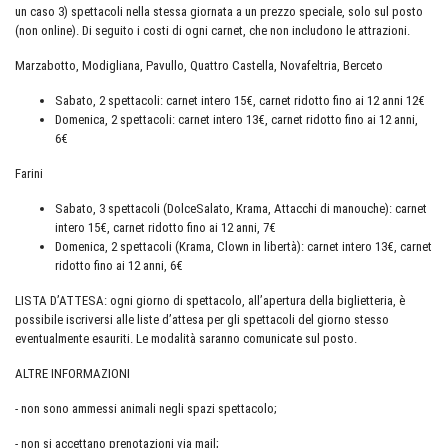
un caso 3) spettacoli nella stessa giornata a un prezzo speciale, solo sul posto
(non online). Di seguito i costi di ogni carnet, che non includono le attrazioni.
Marzabotto, Modigliana, Pavullo, Quattro Castella, Novafeltria, Berceto
Sabato, 2 spettacoli: carnet intero 15€, carnet ridotto fino ai 12 anni 12€
Domenica, 2 spettacoli: carnet intero 13€, carnet ridotto fino ai 12 anni,
6€
Farini
Sabato, 3 spettacoli (DolceSalato, Krama, Attacchi di manouche): carnet
intero 15€, carnet ridotto fino ai 12 anni, 7€
Domenica, 2 spettacoli (Krama, Clown in libertà): carnet intero 13€, carnet
ridotto fino ai 12 anni, 6€
LISTA D’ATTESA: ogni giorno di spettacolo, all’apertura della biglietteria, è
possibile iscriversi alle liste d’attesa per gli spettacoli del giorno stesso
eventualmente esauriti. Le modalità saranno comunicate sul posto.
ALTRE INFORMAZIONI
- non sono ammessi animali negli spazi spettacolo;
- non si accettano prenotazioni via mail;