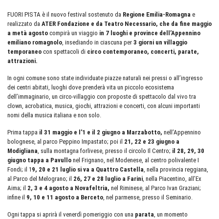
FUORI PISTA è il nuovo festival sostenuto da
Regione Emilia-Romagna
e
realizzato da
ATER Fondazione e da Teatro Necessario, che
da fine maggio
a metà agosto
compirà un viaggio
in 7 luoghi e province dell’Appennino
emiliano romagnolo
, insediando in ciascuna per
3 giorni un villaggio
temporaneo
con spettacoli di
circo contemporaneo, concerti, parate,
attrazioni.
In ogni comune sono state individuate piazze naturali nei pressi o all’ingresso
dei centri abitati, luoghi dove prenderà vita un piccolo ecosistema
dell’immaginario, un circo-villaggio con proposte di spettacolo dal vivo tra
clown, acrobatica, musica, giochi, attrazioni e concerti, con alcuni importanti
nomi della musica italiana e non solo.
Prima tappa
il 31 maggio e l’1 e il 2 giugno a Marzabotto,
nell’Appennino
bolognese, al parco Peppino Impastato; poi il
21, 22 e 23 giugno a
Modigliana
, sulla montagna forlivese, presso il circolo Il Centro;
il 28, 29, 30
giugno tappa a Pavullo
nel Frignano, nel Modenese, al centro polivalente I
Fondi; il 1
9, 20 e 21 luglio si va a Quattro Castella
, nella provincia reggiana,
al Parco del Melograno; il
26, 27 e 28 luglio a Farini
, nella Piacentino, all’Ex
Aima; il
2, 3 e 4 agosto a Novafeltria,
nel Riminese, al Parco Ivan Graziani;
infine il
9, 10 e 11 agosto a Berceto
, nel parmense, presso il Seminario.
Ogni tappa si aprirà il venerdì pomeriggio con una
parata
, un momento