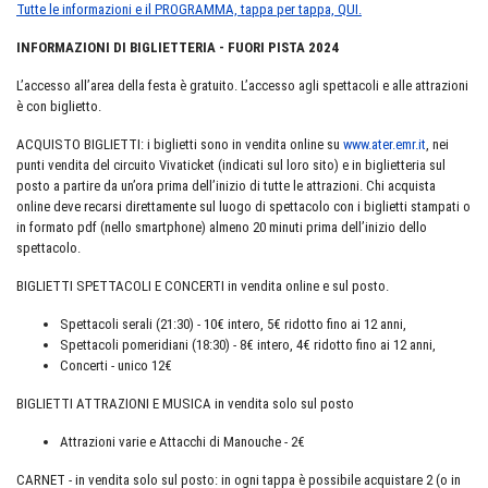
Tutte le informazioni e il PROGRAMMA, tappa per tappa, QUI.
INFORMAZIONI DI BIGLIETTERIA - FUORI PISTA 2024
L’accesso all’area della festa è gratuito. L’accesso agli spettacoli e alle attrazioni
è con biglietto.
ACQUISTO BIGLIETTI: i biglietti sono in vendita online su
www.ater.emr.it
, nei
punti vendita del circuito Vivaticket (indicati sul loro sito) e in biglietteria sul
posto a partire da un’ora prima dell’inizio di tutte le attrazioni. Chi acquista
online deve recarsi direttamente sul luogo di spettacolo con i biglietti stampati o
in formato pdf (nello smartphone) almeno 20 minuti prima dell’inizio dello
spettacolo.
BIGLIETTI SPETTACOLI E CONCERTI in vendita online e sul posto.
Spettacoli serali (21:30) - 10€ intero, 5€ ridotto fino ai 12 anni,
Spettacoli pomeridiani (18:30) - 8€ intero, 4€ ridotto fino ai 12 anni,
Concerti - unico 12€
BIGLIETTI ATTRAZIONI E MUSICA in vendita solo sul posto
Attrazioni varie e Attacchi di Manouche - 2€
CARNET - in vendita solo sul posto: in ogni tappa è possibile acquistare 2 (o in