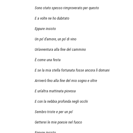
Sono stato spesso rimproverato per questo
E a volte ne ho dubitato
Eppure insisto
Un po' d'amore, un po' di vino
Un’avventura alla fine del cammino
È come una festa
E se la mia stella fortunata fosse ancora lì domani
Arriverò fino alla fine del mio sogno e oltre
E un'altra mattinata piovosa
E con la nebbia profonda negli occhi
Sembro triste e per un po'
Getterei le mie poesie nel fuoco
Eppure insisto