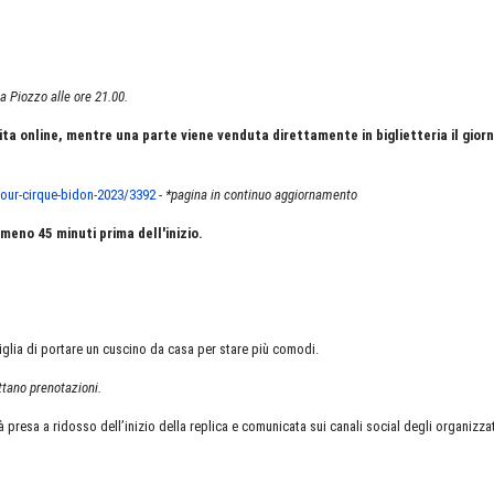
a Piozzo alle ore 21.00.
ndita online, mentre una parte viene venduta direttamente in biglietteria il gior
tour-cirque-bidon-2023/3392
-
*pagina in continuo aggiornamento
lmeno 45 minuti prima dell'inizio.
iglia di portare un cuscino da casa per stare più comodi.
ttano prenotazioni.
à presa a ridosso dell’inizio della replica e comunicata sui canali social degli organizzat