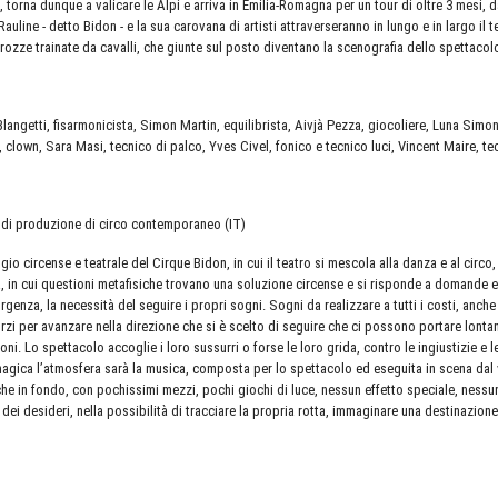
 torna dunque a valicare le Alpi e arriva in Emilia-Romagna per un tour di oltre 3 mesi,
line - detto Bidon - e la sua carovana di artisti attraverseranno in lungo e in largo il te
arrozze trainate da cavalli, che giunte sul posto diventano la scenografia dello spettacol
e Blangetti, fisarmonicista, Simon Martin, equilibrista, Aivjà Pezza, giocoliere, Luna Si
, clown, Sara Masi, tecnico di palco, Yves Civel, fonico e tecnico luci, Vincent Maire, te
 di produzione di circo contemporaneo (IT)
io circense e teatrale del Cirque Bidon, in cui il teatro si mescola alla danza e al circo
a, in cui questioni metafisiche trovano una soluzione circense e si risponde a domande
rgenza, la necessità del seguire i propri sogni. Sogni da realizzare a tutti i costi, an
orzi per avanzare nella direzione che si è scelto di seguire che ci possono portare lontan
zioni. Lo spettacolo accoglie i loro sussurri o forse le loro grida, contro le ingiustizie e le
ica l’atmosfera sarà la musica, composta per lo spettacolo ed eseguita in scena dal vivo
che in fondo, con pochissimi mezzi, pochi giochi di luce, nessun effetto speciale, nessun
à dei desideri, nella possibilità di tracciare la propria rotta, immaginare una destinazion