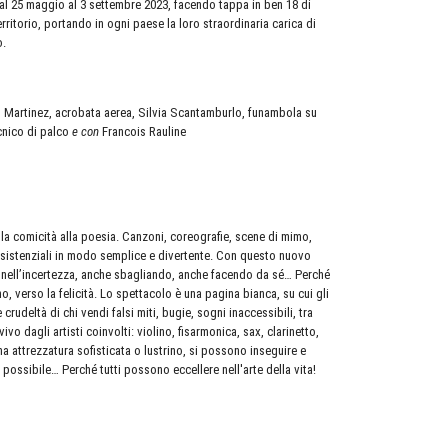
 dal 25 maggio al 3 settembre 2023, facendo tappa in ben 18 di
rritorio, portando in ogni paese la loro straordinaria carica di
o.
mon Martinez, acrobata aerea, Silvia Scantamburlo, funambola su
cnico di palco
e con
Francois Rauline
, la comicità alla poesia. Canzoni, coreografie, scene di mimo,
 esistenziali in modo semplice e divertente. Con questo nuovo
che nell’incertezza, anche sbagliando, anche facendo da sé… Perché
o, verso la felicità. Lo spettacolo è una pagina bianca, su cui gli
 crudeltà di chi vendi falsi miti, bugie, sogni inaccessibili, tra
 dagli artisti coinvolti: violino, fisarmonica, sax, clarinetto,
a attrezzatura sofisticata o lustrino, si possono inseguire e
e possibile… Perché tutti possono eccellere nell'arte della vita!