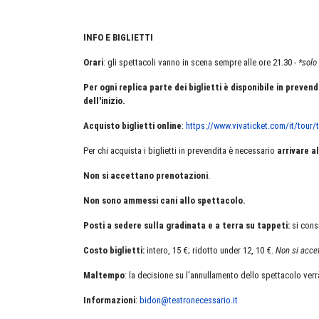
INFO E BIGLIETTI
Orari
: gli spettacoli vanno in scena sempre alle ore 21.30 -
*solo 
Per ogni replica parte dei biglietti è disponibile in preve
dell'inizio.
Acquisto biglietti online
:
https://www.vivaticket.com/it/tour/
Per chi acquista i biglietti in prevendita è necessario
arrivare a
Non si accettano prenotazioni
.
Non sono ammessi cani allo spettacolo.
Posti a sedere sulla gradinata e a terra su tappeti:
si cons
Costo biglietti:
intero, 15 €; ridotto under 12, 10 €.
Non si acce
Maltempo
: la decisione su l'annullamento dello spettacolo verr
Informazioni
:
bidon@teatronecessario.it