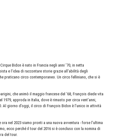
Cirque Bidon è nato in Francia negli anni ’70, in netta
sta e l’idea di raccontare storie grazie all'abilità degli
che praticano circo contemporaneo. Un circo felliniano, che si è
arigini, che animò il maggio francese del ‘68, François diede vita
el 1979, approda in Italia, dove è rimasto per circa vent’anni,
 Al giorno d’oggi, il circo di François Bidon è l’unico in attività
 e ora nel 2023 siamo pronti a una nuova avventura - forse l’ultima
simo, ecco perché il tour del 2016 si è concluso con la nomina di
a del tour.