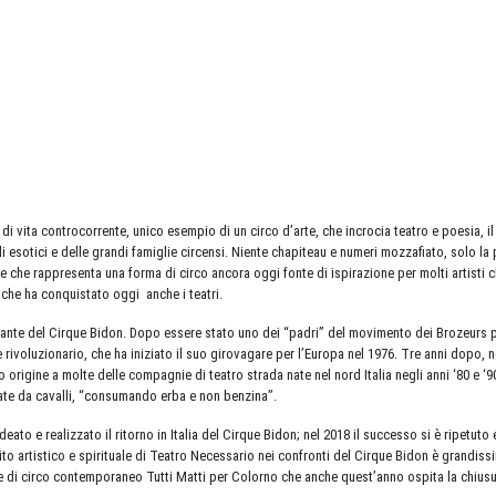
di vita controcorrente, unico esempio di un circo d’arte, che incrocia teatro e poesia, il 
 esotici e delle grandi famiglie circensi. Niente chapiteau e numeri mozzafiato, solo la pi
rie che rappresenta una forma di circo ancora oggi fonte di ispirazione per molti artisti 
 che ha conquistato oggi anche i teatri.
lsante del Cirque Bidon. Dopo essere stato uno dei “padri” del movimento dei Brozeurs p
e rivoluzionario, che ha iniziato il suo girovagare per l’Europa nel 1976. Tre anni dopo, n
 origine a molte delle compagnie di teatro strada nate nel nord Italia negli anni ‘80 e ‘90.
nate da cavalli, “consumando erba e non benzina”.
ato e realizzato il ritorno in Italia del Cirque Bidon; nel 2018 il successo si è ripetuto
bito artistico e spirituale di Teatro Necessario nei confronti del Cirque Bidon è grandis
le di circo contemporaneo Tutti Matti per Colorno che anche quest’anno ospita la chiusur