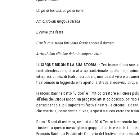
Un po' di fortuna, un po' di pane
Amici trovati lungo la strada
È come una festa
E se la mia stella fortunata fosse ancora lì domani
Arriverò fino alla fine del mio sogno e oltre…
IL CIRQUE BIDON E LA SUA STORIA -
Testimone di una scelta 
controtendenza rispetto al circo tradizionale, quello degli animali
interpreti: un mix di teatro, acrobazie, musica dal vivo e clowne
trasformato in leggenda e ha aperto la strada al nouveau cirque,
François Rauline detto “Bidon” è il mitico creatore e il cuore pu
all’idea del Cirque Bidon, un progetto artistico poetico, onirico 
partecipando ai più importanti festival teatrali e circensi, e dando
che continua, come scelta di vita, a spostarsi con carrozze trai
Dopo 15 anni di assenza, nell’estate 2016 Teatro Necessario ha ide
- insieme a questo meraviglioso gruppo di artiste e artisti. Il de
François Rauline a Presidente Onorario del festival internaziona