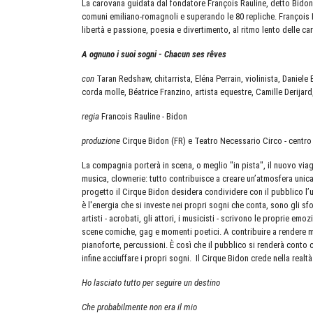
La carovana guidata dal fondatore François Rauline, detto Bidon,
comuni emiliano-romagnoli e superando le 80 repliche. François Rau
libertà e passione, poesia e divertimento, al ritmo lento delle c
A ognuno i suoi sogni - Chacun ses rêves
con
Taran Redshaw, chitarrista, Eléna Perrain, violinista, Daniel
corda molle, Béatrice Franzino, artista equestre, Camille Derijard
regia
Francois Rauline - Bidon
produzione
Cirque Bidon (FR) e Teatro Necessario Circo - centro
La compagnia porterà in scena, o meglio "in pista", il nuovo viagg
musica, clownerie: tutto contribuisce a creare un’atmosfera unic
progetto il Cirque Bidon desidera condividere con il pubblico l’u
è l'energia che si investe nei propri sogni che conta, sono gli sf
artisti - acrobati, gli attori, i musicisti - scrivono le proprie emo
scene comiche, gag e momenti poetici. A contribuire a rendere mag
pianoforte, percussioni. È così che il pubblico si renderà conto 
infine acciuffare i propri sogni. Il Cirque Bidon crede nella realt
Ho lasciato tutto per seguire un destino
Che probabilmente non era il mio