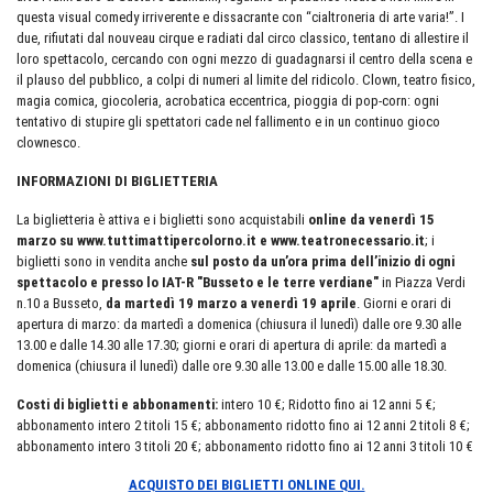
questa visual comedy irriverente e dissacrante con “cialtroneria di arte varia!”. I
due, rifiutati dal nouveau cirque e radiati dal circo classico, tentano di allestire il
loro spettacolo, cercando con ogni mezzo di guadagnarsi il centro della scena e
il plauso del pubblico, a colpi di numeri al limite del ridicolo. Clown, teatro fisico,
magia comica, giocoleria, acrobatica eccentrica, pioggia di pop-corn: ogni
tentativo di stupire gli spettatori cade nel fallimento e in un continuo gioco
clownesco.
INFORMAZIONI DI BIGLIETTERIA
La biglietteria è attiva e i biglietti sono acquistabili
online da venerdì 15
marzo su www.tuttimattipercolorno.it e www.teatronecessario.it
; i
biglietti sono in vendita anche
sul posto da un’ora prima dell’inizio di ogni
spettacolo e presso lo IAT-R "Busseto e le terre verdiane"
in Piazza Verdi
n.10 a Busseto,
da martedì 19 marzo a venerdì 19 aprile
. Giorni e orari di
apertura di marzo: da martedì a domenica (chiusura il lunedì) dalle ore 9.30 alle
13.00 e dalle 14.30 alle 17.30; giorni e orari di apertura di aprile: da martedì a
domenica (chiusura il lunedì) dalle ore 9.30 alle 13.00 e dalle 15.00 alle 18.30.
Costi di biglietti e abbonamenti:
intero 10 €; Ridotto fino ai 12 anni 5 €;
abbonamento intero 2 titoli 15 €; abbonamento ridotto fino ai 12 anni 2 titoli 8 €;
abbonamento intero 3 titoli 20 €; abbonamento ridotto fino ai 12 anni 3 titoli 10 €
ACQUISTO DEI BIGLIETTI ONLINE QUI.