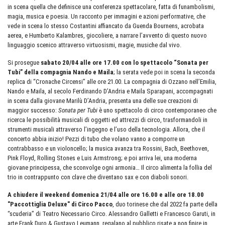
in scena quella che definisce una conferenza spettacolare, fatta di funambolismi,
magia, musica e poesia. Un racconto per immagini e azioni performative, che
vede in scena lo stesso Costantini affiancato da Guenda Bournens, acrobata
aerea, e Humberto Kalambres, giocoliere, a narrare l’avvento di questo nuovo
linguaggio scenico attraverso virtuosismi, magie, musiche dal vivo.
Si prosegue
sabato 20/04 alle ore 17.00 con lo spettacolo “Sonata per
Tubi” della compagnia Nando e Maila
; la serata vede poi in scena la seconda
replica di “Cronache Circensi” alle ore 21.00. La compagnia di Ozzano nell’Emilia,
Nando e Maila, al secolo Ferdinando D’Andria e Maila Sparapani, accompagnati
in scena dalla giovane Marilù D’Andria, presenta una delle sue creazioni di
maggior successo:
Sonata per Tubi
è uno spettacolo di circo contemporaneo che
ricerca le possibilità musicali di oggetti ed attrezzi di circo, trasformandoli in
strumenti musicali attraverso l’ingegno e l’uso della tecnologia. Allora, che il
concerto abbia inizio! Pezzi di tubo che volano vanno a comporre un
contrabbasso e un violoncello; la musica avanza tra Rossini, Bach, Beethoven,
Pink Floyd, Rolling Stones e Luis Armstrong; e poi arriva lei, una moderna
giovane principessa, che sconvolge ogni armonia… Il circo alimenta la follia del
trio in contrappunto con clave che diventano sax e con diaboli sonori.
A chiudere il weekend domenica 21/04 alle ore 16.00 e alle ore 18.00
"Paccottiglia Deluxe" di Circo Pacco
, duo torinese che dal 2022 fa parte della
“scuderia” di Teatro Necessario Circo. Alessandro Galletti e Francesco Garuti, in
arte Frank Duro & Gustavo Leumann, regalano al pubblico risate a non finire in