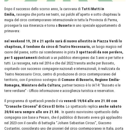
Dopo il successo dello scorso anno, la carovana di
Tutti Matti in
Emilia,
rassegna che porta nei teatri, sui palchi all’aperto e sotto chapiteau la
magia del circo contemporaneo internazionale in tutta la Provincia di Parma,
prosegue la sua itineranza e torna a
Busseto
in uno speciale appuntamento di
primavera:
nel weekend 19, 20 e 21 aprile sarà di nuovo allestito in Piazza Verdi lo
chapiteau, il tendone da circo di Teatro Necessario,
un luogo magico nel
cuore del paese, sotto cui scenderanno in pista
3 spettacoli da non perdere,
per 5 appuntamenti
dedicati a un pubblico eterogeneo dai 5 anni e per tutte e
tutti. La rassegna, nata nel 2016 e che dal 2022 transita anche per Busseto,
ospitando con successo compagnie nazionali e internazionali, è realizzata da
Teatro Necessario Circo, centro di produzione di circo contemporaneo del
territorio, con il prezioso sostegno di
Comune di Busseto, Regione Emilia-
Romagna, Ministero della Cultura;
partner tecnico è lo IAT-R "Busseto e le
terre verdiane" - Ufficio informazione e accoglienza turistica e reservation.
Il programma di spettacoli prende il via
venerdì 19/04 alle ore 21.00 con
"Cronache Circensi" di Circo El Grito
. Lo spettacolo replica
anche sabato
20/04 sera sempre alle ore 21.00.
In questo nuovissimo spettacolo della
compagnia con base a Pesaro, che il pubblico di Busseto aveva già applaudito
nel 2023 con il cavallo di battaglia “Johann Sebastian Circus”, Giacomo
Costantini, considerato uno dei pionieri del circo contemporaneo in Italia, porta