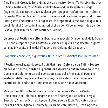
Tino Fimiani, Creme & Brulè, Gambeinspalla teatro, Sonel, Tu Mateixa (Brasile),
Officina Teatrale A_ctuar. Musica: Slick Steve and the Gangsters, Henge
(Inghilterra), The Uppertones, Malasangre (Spagna), Fanfara Station, Roberto
Esposito, Wunder Tandem. Con loro, numerose altre attrazioni, per soddisfare
tutti i gusti: il mercatino dell’artigianato, le proposte di street food di qualità, i
giochi furbi di Orso Ludo, i laboratori di circo con Circolarmente, i due bar del
Festival (con la birra di Tutti Matti per Colorno).
L’ingresso al Festival è a offerta libera e consapevole. Gli spettacoli della Scena
OFF sono a cappello (con un’offerta alla fine). Per quelli a pagamento i biglietti
saranno in vendita online dal 17 agosto e a Colorno dal 23 agosto.
Programma completo, biglietteria e tutte le info su www.tuttimattipercolorno.it
Il Festival è realizzato da
Ass. Tutti Matti per Colorno con TNC - Teatro
Necessario Circo, centro di produzione di circo contemporaneo
, e con il
Comune di Colorno, grazie alla collaborazione della Provincia di Parma, al
sostegno della Regione Emilia-Romagna, del Ministero della Cultura e al
contributo di Fondazione Cariparma e Fondazione Nuovi Mecenati.
Main partner GLF; anteprima e scuola di circo grazie a Conad e Centro
Commerciale di Colorno; si ringraziano per il sostegno Gas Sales Energia,
Bussolati, Transfer Oil, Iren, Ascom, Bottega Verde, Righi Techcab; sponsor
tecnici Azienda Agricola Colornese, EmiliAmbiente, Carebo, Credit Agricole,