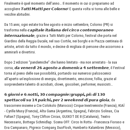
Finalmente è quel momento dell’anno… Il momento in cui ci prepariamo ad
accogliere 𝙏𝙪𝙩𝙩𝙞 𝙈𝙖𝙩𝙩𝙞 𝙥𝙚𝙧 𝘾𝙤𝙡𝙤𝙧𝙣𝙤! E questa volta si torna alle belle e
vecchie abitudini.
Da 15 anni, ogni estate tra fine agosto e inizio settembre, Colorno (PR) si
trasforma nella 𝙘𝙖𝙥𝙞𝙩𝙖𝙡𝙚 𝙞𝙩𝙖𝙡𝙞𝙖𝙣𝙖 𝙙𝙚𝙡 𝙘𝙞𝙧𝙘𝙤 𝙘𝙤𝙣𝙩𝙚𝙢𝙥𝙤𝙧𝙖𝙣𝙚𝙤
𝙞𝙣𝙩𝙚𝙧𝙣𝙖𝙯𝙞𝙤𝙣𝙖𝙡𝙚, grazie a Tutti Matti per Colorno, festival che porta nel
Giardino della Reggia Ducale, nel suo Cortile, nei borghi e in Piazza centinaia di
artiste, artisti da tutto il mondo, e decine di migliaia di persone che accorrono a
ammirarli e divertirsi.
Dopo 2 edizioni “pandemiche” che hanno limitato - ma non arrestato - la sua
corsa, 𝙙𝙖 𝙫𝙚𝙣𝙚𝙧𝙙ì 𝟮𝟲 𝙖𝙜𝙤𝙨𝙩𝙤 𝙖 𝙙𝙤𝙢𝙚𝙣𝙞𝙘𝙖 𝟰 𝙨𝙚𝙩𝙩𝙚𝙢𝙗𝙧𝙚, il Festival
torna al pieno delle sue possibilità, portando sui numerosi palcoscenici
all’aperto un’esplosione di energia, divertimento, emozione, follia, grazie al
sorprendente talento di acrobati, clown, giocolieri, performer, musicisti…
𝟲 𝙜𝙞𝙤𝙧𝙣𝙞 𝙚 𝟲 𝙣𝙤𝙩𝙩𝙞❟ 𝟯𝟬 𝙘𝙤𝙢𝙥𝙖𝙜𝙣𝙞𝙚/𝙜𝙧𝙪𝙥𝙥𝙞❟ 𝙥𝙞ù 𝙙𝙞 𝟭𝟯𝟬
𝙨𝙥𝙚𝙩𝙩𝙖𝙘𝙤𝙡𝙞 𝙨𝙪 𝟭𝟰 𝙥𝙖𝙡𝙘𝙝𝙞❟ 𝙥𝙚𝙧 𝟮 𝙬𝙚𝙚𝙠𝙚𝙣𝙙 𝙙𝙞 𝙥𝙪𝙧𝙖 𝙜𝙞𝙤𝙞𝙖, da
trascorrere insieme a Cie Colokolo (Marocco) Cirque Inextremiste (Francia), KIAÏ
- Cyrille Musy (Francia), Alta Gama (Argentina, Spagna), Fabrizio Solinas, Cia
Faltan7 (Spagna), Tony Clifton Circus, GUIXOT DE 8 (Catalunia), Teatro
Necessario, Bottega Schmidlap. Scena OFF: Circo In Rotta - Francesca Fioraso e
Eva Campanaro, Pigreco Company, DuoFlosh, Humberto Kalambres (Messico),