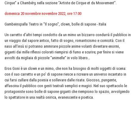
Cirque” a Chambéry, nella sezione “Artiste de Cirque et du Mouvement”.
domenica 20 novembre novembre 2022, ore 17.00
Gambeinspalla Teatro in "Il sogno", clown, bolle di sapone - Italia
Un carretto d’altri tempi condotto da un mimo un bizzarro condurrà il pubblico in
un viaggio dal sapore antico, fatto di sogno, romanticismo e comicità. Con il
naso all'insù si potranno ammirare piccole anime volanti diventare enormi,
giganti dai mille riflessi colorati riempirsi di fumo e scurire; per finire si viene
avvolti da migliaia di piccole "animelle" in volo libero…
Eros Goni è un clown e un mimo, che non ha bisogno di molti oggetti di scena:
con il suo carretto e un po’ di sapone riesce a ricreare un universo incantato in
cui farsi cullare dalla poesia e sollevare dalle risate. Giocoso, pungente,
affascina il pubblico con gesti teatrali semplici e magici. Nel suo spettacolo le
protagoniste sono bolle di sapone giganti che riempiono lo spazio, avvolgendo
lo spettatore in una realtà onirica, evanescente e poetica.