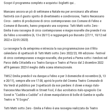
Scopri il programma completo e acquista i biglietti qui...
Mancano ancora un pò di settimane a Natale ma per avvicinarci alle attese
festività con il giusto spirito di divertimento e condivisione, Teatro Necessario
Circo - centro di produzione di circo contemporaneo con Comune di Felino e
Comune di Busseto, hanno preparato una sorpresa: Tutti Matti sotto Zero -
Emilia è una rassegna di circo contemporaneo e magie nouvelle che prende il via
da Felino a novembre (6, 13 e 20/11) e raggiungerà poi Busseto (27/11, 10/12 nel
2022 e 22/01/2023).
La rassegna fa da anteprima e intreccia la sua programmazione con il fitto
calendario di spettacoli di Tutti Matti sotto Zero 2022/23, VIII edizione - festival
di circo contemporaneo e magie nouvelle, che porterà a Parma sotto i tendoni nel
Parco della Cittadella e a Teatro Europa e Teatro al Parco dal 2 dicembre 2022
all'8 gennaio 2023 il meglio della scena internazionale.
TMSZ Emilia prende il via dunque a Felino e per 3 domeniche di novembre (6, 13
e 20/11), sempre alle ore 17.00, aprirà le porte del Cinema Teatro Comunale di
Via Verdi al pubblico per 3 spettacoli da non perdere: il clown e mago italo-
francese Max Macarinelli in Street Fool, il duo acrobatico italo-spagnolo Cie
Sonel in “Caddie a Caddie” e il clown manipolatore di bolle di Gambe in spalla
Teatro in “Il Sogno”.
Tutti Matti sotto Zero - Emilia a Felino è una rassegna realizzata da Teatro