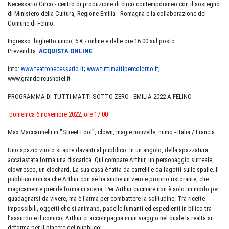
Necessario Circo - centro di produzione di circo contemporaneo con il sostegno
di Ministero della Cultura, Regione Emilia - Romagna e la collaborazione del
Comune di Felino.
Ingresso: biglietto unico, 5 € - online e dalle ore 16.00 sul posto.
Prevendita:
ACQUISTA ONLINE
info:
www.teatronecessario.it
;
www.tuttimattipercolorno.it
;
www.grandcircushotel.it
PROGRAMMA DI TUTTI MATTI SOTTO ZERO - EMILIA 2022 A FELINO
domenica 6 novembre 2022, ore 17.00
Max Maccarinelli in "Street Fool", clown, magie nouvelle, mimo - Italia / Francia
Uno spazio vuoto si apre davanti al pubblico. In un angolo, della spazzatura
accatastata forma una discarica. Qui compare Arthur, un personaggio surreale,
clownesco, un clochard. La sua casa è fatta da carrelli e da fagotti sulle spalle. Il
pubblico non sa che Arthur con sé ha anche un vero e proprio ristorante, che
magicamente prende forma in scena. Per Arthur cucinare non è solo un modo per
guadagnarsi da vivere, ma è l’arma per combattere la solitudine. Tra ricette
impossibili, oggetti che si animano, padelle fumanti ed espedienti in bilico tra
l’assurdo e il comico, Arthur ci accompagna in un viaggio nel quale la realtà si
deforma per il piacere del pubblico!