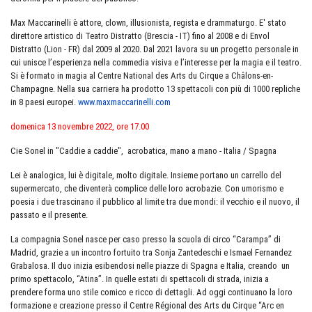
Max Maccarinelli è attore, clown, illusionista, regista e drammaturgo. E' stato
direttore artistico di Teatro Distratto (Brescia - IT) fino al 2008 e di Envol
Distratto (Lion - FR) dal 2009 al 2020. Dal 2021 lavora su un progetto personale in
cui unisce l’esperienza nella commedia visiva e l’interesse per la magia e il teatro.
Si è formato in magia al Centre National des Arts du Cirque a Châlons-en-
Champagne. Nella sua carriera ha prodotto 13 spettacoli con più di 1000 repliche
in 8 paesi europei.
www.maxmaccarinelli.com
domenica 13 novembre 2022, ore 17.00
Cie Sonel in "Caddie a caddie", acrobatica, mano a mano - Italia / Spagna
Lei è analogica, lui è digitale, molto digitale. Insieme portano un carrello del
supermercato, che diventerà complice delle loro acrobazie. Con umorismo e
poesia i due trascinano il pubblico al limite tra due mondi: il vecchio e il nuovo, il
passato e il presente.
La compagnia Sonel nasce per caso presso la scuola di circo “Carampa” di
Madrid, grazie a un incontro fortuito tra Sonja Zantedeschi e Ismael Fernandez
Grabalosa. Il duo inizia esibendosi nelle piazze di Spagna e Italia, creando un
primo spettacolo, “Atina”. In quelle estati di spettacoli di strada, inizia a
prendere forma uno stile comico e ricco di dettagli. Ad oggi continuano la loro
formazione e creazione presso il Centre Régional des Arts du Cirque “Arc en