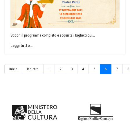
Scopri il programma completo e acquista i biglietti qui...
Leggi tutto...
Inizio
Indietro
1
2
3
4
5
6
7
8