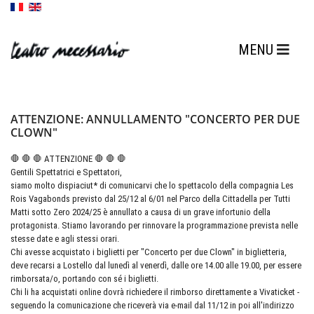
ATTENZIONE: ANNULLAMENTO "CONCERTO PER DUE
CLOWN"
🛑 🛑 🛑 ATTENZIONE 🛑 🛑 🛑
Gentili Spettatrici e Spettatori,
siamo molto dispiaciut* di comunicarvi che lo spettacolo della compagnia Les
Rois Vagabonds previsto dal 25/12 al 6/01 nel Parco della Cittadella per Tutti
Matti sotto Zero 2024/25 è annullato a causa di un grave infortunio della
protagonista. Stiamo lavorando per rinnovare la programmazione prevista nelle
stesse date e agli stessi orari.
Chi avesse acquistato i biglietti per "Concerto per due Clown" in biglietteria,
deve recarsi a Lostello dal lunedì al venerdì, dalle ore 14.00 alle 19.00, per essere
rimborsata/o, portando con sé i biglietti.
Chi li ha acquistati online dovrà richiedere il rimborso direttamente a Vivaticket -
seguendo la comunicazione che riceverà via e-mail dal 11/12 in poi all'indirizzo