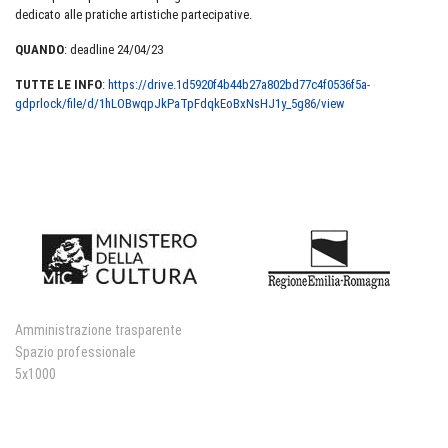
dedicato alle pratiche artistiche partecipative.
QUANDO
: deadline 24/04/23
TUTTE LE INFO
:
https://drive.1d5920f4b44b27a802bd77c4f0536f5a-
gdprlock/file/d/1hLOBwqpJkPaTpFdqkEoBxNsHJ1y_5g86/view
Amministrazione trasparente
Spazio professionale
5x1000