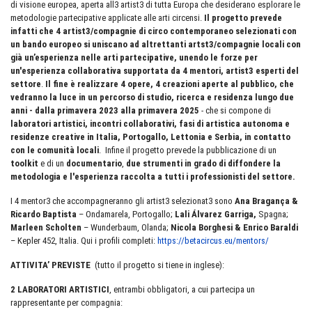
di visione europea, aperta all3 artist3 di tutta Europa che desiderano esplorare le
metodologie partecipative applicate alle arti circensi.
Il progetto prevede
infatti che 4 artist3/compagnie di circo contemporaneo selezionati con
un bando europeo si uniscano ad altrettanti artst3/compagnie locali con
già un’esperienza nelle arti partecipative, unendo le forze per
un'esperienza collaborativa
supportata da 4 mentori, artist3 esperti del
settore
.
Il fine è realizzare 4 opere, 4 creazioni aperte al pubblico, che
vedranno la luce in un percorso di studio, ricerca e residenza lungo due
anni -
dalla primavera 2023 alla primavera 2025
- che si compone di
laboratori artistici, incontri collaborativi, fasi di artistica autonoma e
residenze creative in Italia, Portogallo, Lettonia e Serbia, in contatto
con le comunità locali
. Infine il progetto prevede la pubblicazione di un
toolkit
e di un
documentario
,
due strumenti in grado di diffondere la
metodologia e l'esperienza raccolta a tutti i professionisti del settore.
I 4 mentor3 che accompagneranno gli artist3 selezionat3 sono
Ana Bragança &
Ricardo Baptista
– Ondamarela, Portogallo;
Lali Álvarez Garriga,
Spagna;
Marleen Scholten
– Wunderbaum, Olanda;
Nicola Borghesi & Enrico Baraldi
– Kepler 452, Italia. Qui i profili completi:
https://betacircus.eu/mentors/
ATTIVITA’ PREVISTE
(tutto il progetto si tiene in inglese):
2 LABORATORI ARTISTICI
, entrambi obbligatori, a cui partecipa un
rappresentante per compagnia: