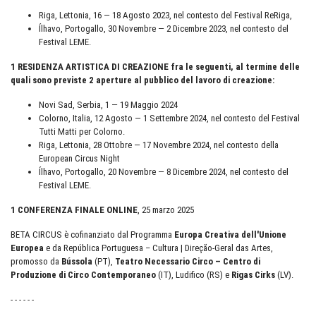
Riga, Lettonia, 16 — 18 Agosto 2023, nel contesto del Festival ReRiga,
Ílhavo, Portogallo, 30 Novembre — 2 Dicembre 2023, nel contesto del
Festival LEME.
1 RESIDENZA ARTISTICA DI CREAZIONE fra le seguenti, al termine delle
quali sono previste 2 aperture al pubblico del lavoro di creazione:
Novi Sad, Serbia, 1 — 19 Maggio 2024
Colorno, Italia, 12 Agosto — 1 Settembre 2024, nel contesto del Festival
Tutti Matti per Colorno.
Riga, Lettonia, 28 Ottobre — 17 Novembre 2024, nel contesto della
European Circus Night
Ílhavo, Portogallo, 20 Novembre — 8 Dicembre 2024, nel contesto del
Festival LEME.
1 CONFERENZA FINALE ONLINE
, 25 marzo 2025
BETA CIRCUS è cofinanziato dal Programma
Europa Creativa
dell'Unione
Europea
e da República Portuguesa – Cultura | Direção-Geral das Artes,
promosso da
Bússola
(PT),
Teatro Necessario
Circo – Centro di
Produzione di Circo Contemporaneo
(IT), Ludifico (RS) e
Rigas Cirks
(LV).
- - - - - -