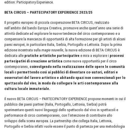
edition: Participatory Experience.
BETA CIRCUS – PARTECIPATORY EXPERIENCE 2023/25
Il progetto europeo di piccola cooperazione BETA CIRCUS, realizzato
nell’ambito del bando Europa Creativa, promuove anche quest’anno una serie di
attività dedicate ad esplorare le nuove tendenze del circo contemporaneo e a
compensare la mancanza di opportunità di alta formazione per gli artisti di alcuni
paesi europei, in particolare Italia, Serbia, Portogallo e Lettonia. Dopo la prima
edizione incentrata sulla
magie nouvelle
, la nuova edizione di BETA CIRCUS è
dedicata alle
pratiche artistiche partecipative
e mira a esplorare i
processi
partecipativi di creazione artistica
come nuova opportunità per il circo
contemporaneo,
coinvolgendo nella realizzazione delle opere le comunità
locali
e
permettendo così ai pubblici di diventare co-autori, editori e
osservatori del lavoro artistico e abitando spazi non convenzionali per lo
spettacolo dal vivo
,
in modo da collegare le arti contemporanee alla
cultura locale immateriale.
Il nuovo BETA CIRCUS – PARTECIPATORY EXPERIENCE propone momenti in cui il
pubblico dei paesi partner (Italia, Portogallo, Lettonia, Serbia) potrà
sperimentare questi nuovi linguaggi dello spettacolo dal vivo in spettacoli e
performance di circo contemporaneo, con l’intenzione di contribuire allo
sviluppo della scena europea. La partnership che collega Italia, Lettonia,
Portogallo e Serbia infatti vuole essere il punto di partenza per una metodologia