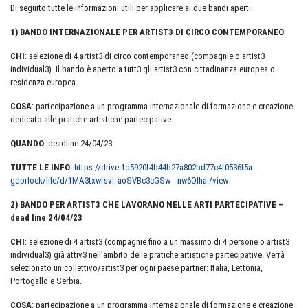
Di seguito tutte le informazioni utili per applicare ai due bandi aperti:
1) BANDO INTERNAZIONALE PER ARTIST3 DI CIRCO CONTEMPORANEO
CHI
: selezione di 4 artist3 di circo contemporaneo (compagnie o artist3
individual3). Il bando è aperto a tutt3 gli artist3 con cittadinanza europea o
residenza europea.
COSA
: partecipazione a un programma internazionale di formazione e creazione
dedicato alle pratiche artistiche partecipative.
QUANDO
: deadline 24/04/23
TUTTE LE INFO
:
https://drive.1d5920f4b44b27a802bd77c4f0536f5a-
gdprlock/file/d/1MA3txwfsvI_aoSVBc3cGSw__nw6Qlha-/view
2)
BANDO PER ARTIST3 CHE LAVORANO NELLE ARTI PARTECIPATIVE –
dead line 24/04/23
CHI
: selezione di 4 artist3 (compagnie fino a un massimo di 4 persone o artist3
individual3) già attiv3 nell’ambito delle pratiche artistiche partecipative. Verrà
selezionato un collettivo/artist3 per ogni paese partner: Italia, Lettonia,
Portogallo e Serbia.
COSA
: partecipazione a un programma internazionale di formazione e creazione