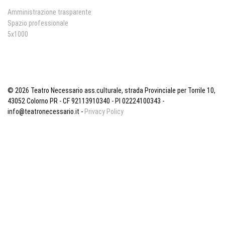
Amministrazione trasparente
Spazio professionale
5x1000
© 2026 Teatro Necessario ass.culturale, strada Provinciale per Torrile 10,
43052 Colorno PR - CF 92113910340 - PI 02224100343 -
info@teatronecessario.it -
Privacy Policy