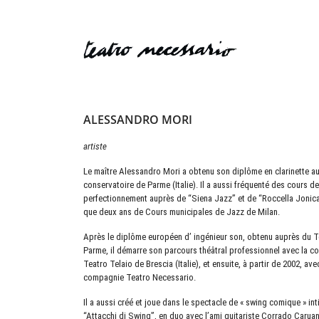
ALESSANDRO MORI
artiste
Le maître Alessandro Mori a obtenu son diplôme en clarinette a
conservatoire de Parme (Italie). Il a aussi fréquenté des cours de
perfectionnement auprès de “Siena Jazz” et de “Roccella Jonica
que deux ans de Cours municipales de Jazz de Milan.
Après le diplôme européen d’ ingénieur son, obtenu auprès du T
Parme, il démarre son parcours théâtral professionnel avec la 
Teatro Telaio de Brescia (Italie), et ensuite, à partir de 2002, ave
compagnie Teatro Necessario.
Il a aussi créé et joue dans le spectacle de « swing comique » int
“Attacchi di Swing”, en duo avec l’ami guitariste Corrado Caruan