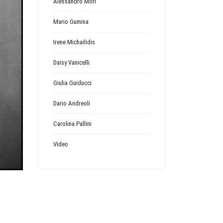
Alessandro Mori
Mario Gumina
Next
Irene Michailidis
Daisy Vanicelli
Giulia Guiducci
Dario Andreoli
Carolina Pallini
Video