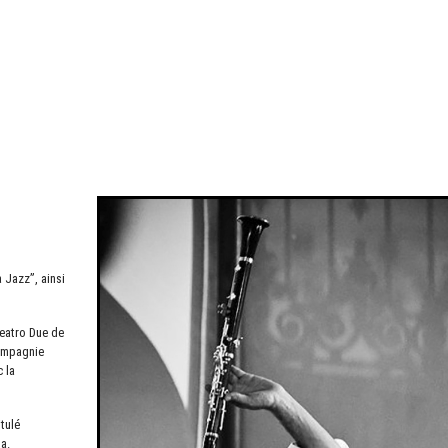
u
 Jazz”, ainsi
eatro Due de
compagnie
c la
itulé
a.