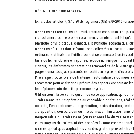
DÉFINITIONS PRINCIPALES
Extrait des articles 4, 37 à 39 du règlement (UE) 679/2016 (ci-a
Données personnelles
: toute information concernant une person
indirectement, par référence notamment à un identifiant tel qu'un
physique, physiologique, génétique, psychique, économique, cult
Données d'utilisation
: informations collectées automatiquemen
ordinateurs utilisés par l'utilisateur qui se connecte à cette app
taille du fichier obtenu en réponse, le code numérique indiquant l'
visiteur, les différentes connotations temporelles de la visite (pa
pages consultées, aux paramètres relatifs au système d'exploitat
Profilage
: toute forme de traitement automatisé de données à c
notamment pour analyser ou prédire des aspects concernant les pe
les déplacements de cette personne physique
Utilisateur
: la personne qui utilise cette application, qui doit 
Traitement
: toute opération ou ensemble d'opérations, réalis
collecte, l'enregistrement, l'organisation, la structuration, le s
à disposition, comparaison ou interconnexion, limitation, annula
Responsable du traitement (ou responsable du traitemen
et les moyens du traitement des données à caractère personnel ; l
critères spécifiques applicables à sa désignation peuvent être ét