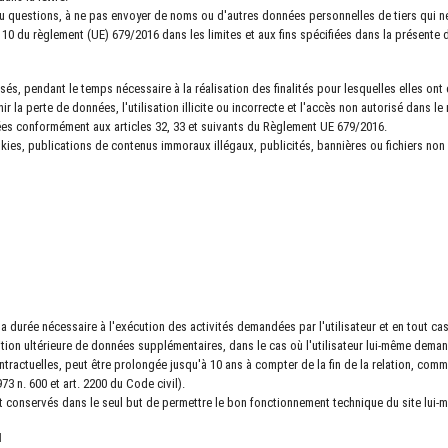
ou questions, à ne pas envoyer de noms ou d'autres données personnelles de tiers qui n
10 du règlement (UE) 679/2016 dans les limites et aux fins spécifiées dans la présente d
s, pendant le temps nécessaire à la réalisation des finalités pour lesquelles elles ont 
 la perte de données, l'utilisation illicite ou incorrecte et l'accès non autorisé dans 
ées conformément aux articles 32, 33 et suivants du Règlement UE 679/2016.
kies, publications de contenus immoraux illégaux, publicités, bannières ou fichiers non
durée nécessaire à l'exécution des activités demandées par l'utilisateur et en tout ca
ition ultérieure de données supplémentaires, dans le cas où l'utilisateur lui-même dema
ntractuelles, peut être prolongée jusqu'à 10 ans à compter de la fin de la relation, comme
3 n. 600 et art. 2200 du Code civil).
t conservés dans le seul but de permettre le bon fonctionnement technique du site lui-
N