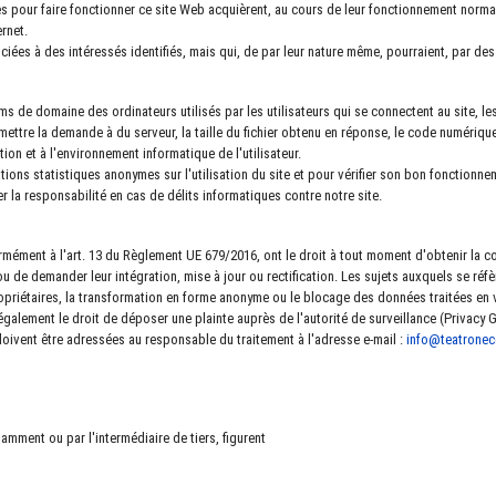
es pour faire fonctionner ce site Web acquièrent, au cours de leur fonctionnement norma
rnet.
sociées à des intéressés identifiés, mais qui, de par leur nature même, pourraient, par 
s de domaine des ordinateurs utilisés par les utilisateurs qui se connectent au site, 
ttre la demande à du serveur, la taille du fichier obtenu en réponse, le code numérique
tion et à l'environnement informatique de l'utilisateur.
ions statistiques anonymes sur l'utilisation du site et pour vérifier son bon fonctionn
 la responsabilité en cas de délits informatiques contre notre site.
rmément à l'art. 13 du Règlement UE 679/2016, ont le droit à tout moment d'obtenir la 
e ou de demander leur intégration, mise à jour ou rectification. Les sujets auxquels se r
priétaires, la transformation en forme anonyme ou le blocage des données traitées en vi
 également le droit de déposer une plainte auprès de l'autorité de surveillance (Privacy 
oivent être adressées au responsable du traitement à l'adresse e-mail :
info@teatronece
mment ou par l'intermédiaire de tiers, figurent