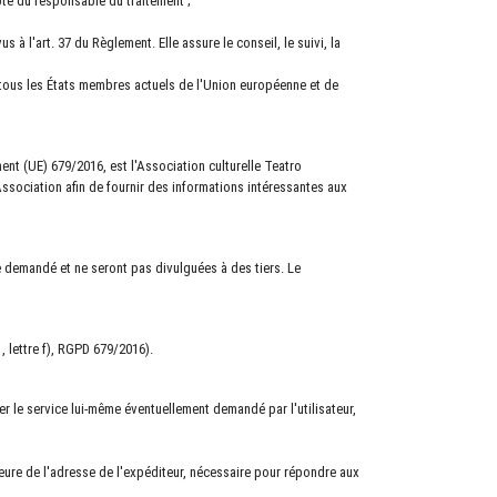
te du responsable du traitement ;
 à l'art. 37 du Règlement. Elle assure le conseil, le suivi, la
 tous les États membres actuels de l'Union européenne et de
ment (UE) 679/2016, est l'Association culturelle Teatro
Association afin de fournir des informations intéressantes aux
e demandé et ne seront pas divulguées à des tiers. Le
, lettre f), RGPD 679/2016).
 le service lui-même éventuellement demandé par l'utilisateur,
érieure de l'adresse de l'expéditeur, nécessaire pour répondre aux