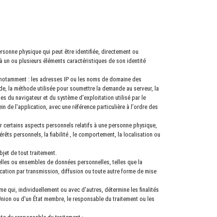
personne physique qui peut être identifiée, directement ou
 à un ou plusieurs éléments caractéristiques de son identité
), notamment : les adresses IP ou les noms de domaine des
ande, la méthode utilisée pour soumettre la demande au serveur, la
ques du navigateur et du système d'exploitation utilisé par le
ein de l'application, avec une référence particulière à l'ordre des
r certains aspects personnels relatifs à une personne physique,
ts personnels, la fiabilité , le comportement, la localisation ou
bjet de tout traitement.
lles ou ensembles de données personnelles, telles que la
unication par transmission, diffusion ou toute autre forme de mise
me qui, individuellement ou avec d'autres, détermine les finalités
'Union ou d'un État membre, le responsable du traitement ou les