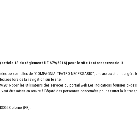
(article 13 du règlement UE 679/2016) pour le site teatronecessario.it.
onnées personnelles de "COMPAGNIA TEATRO NECESSARIO", une association qui gère le d
ectées lors de la navigation sur le site.
 679/2016 pour les utilisateurs des services du portail web Les indications fournies ci
doivent être mises en œuvre à l'égard des personnes concernées pour assurer la la transpa
 43052 Colorno (PR).