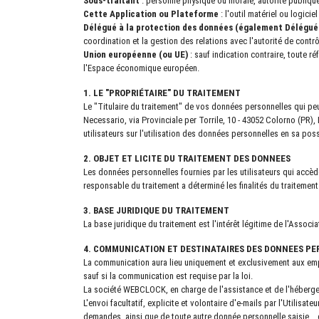
Sous-traitant
: personne physique ou morale, autorité publique
Cette Application ou Plateforme
: l'outil matériel ou logici
Délégué à la protection des données (également Délégué 
coordination et la gestion des relations avec l'autorité de cont
Union européenne (ou UE)
: sauf indication contraire, toute 
l'Espace économique européen.
1. LE "PROPRIÉTAIRE" DU TRAITEMENT
Le "Titulaire du traitement" de vos données personnelles qui peuv
Necessario, via Provinciale per Torrile, 10 - 43052 Colorno (PR),
utilisateurs sur l'utilisation des données personnelles en sa pos
2. OBJET ET LICITE DU TRAITEMENT DES DONNEES
Les données personnelles fournies par les utilisateurs qui accèd
responsable du traitement a déterminé les finalités du traitement
3. BASE JURIDIQUE DU TRAITEMENT
La base juridique du traitement est l'intérêt légitime de l'Associa
4. COMMUNICATION ET DESTINATAIRES DES DONNEES P
La communication aura lieu uniquement et exclusivement aux empl
sauf si la communication est requise par la loi.
La société WEBCLOCK, en charge de l'assistance et de l'hébergeme
L'envoi facultatif, explicite et volontaire d'e-mails par l'Utilis
demandes, ainsi que de toute autre donnée personnelle saisie .. d