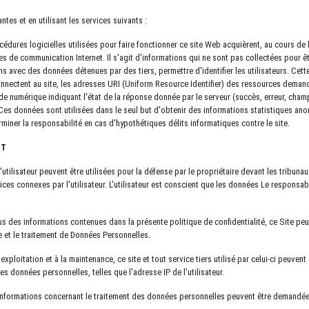
tes et en utilisant les services suivants :
cédures logicielles utilisées pour faire fonctionner ce site Web acquièrent, au cours d
es de communication Internet. Il s'agit d'informations qui ne sont pas collectées pour êt
ns avec des données détenues par des tiers, permettre d'identifier les utilisateurs. C
onnectent au site, les adresses URI (Uniform Resource Identifier) ​​​​des ressources dem
 code numérique indiquant l'état de la réponse donnée par le serveur (succès, erreur, cha
 Ces données sont utilisées dans le seul but d'obtenir des informations statistiques anony
miner la responsabilité en cas d'hypothétiques délits informatiques contre le site.
NT
'utilisateur peuvent être utilisées pour la défense par le propriétaire devant les tribun
ces connexes par l'utilisateur. L'utilisateur est conscient que les données Le responsab
lus des informations contenues dans la présente politique de confidentialité, ce Site peu
e et le traitement de Données Personnelles.
'exploitation et à la maintenance, ce site et tout service tiers utilisé par celui-ci peuven
s données personnelles, telles que l'adresse IP de l'utilisateur.
informations concernant le traitement des données personnelles peuvent être demandées