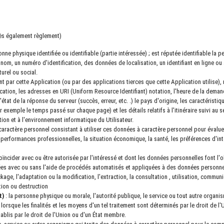
près également règlement)
ne physique identifiée ou identifiable (partie intéressée) ; est réputée identifiable la 
 nom, un numéro d'identification, des données de localisation, un identifiant en ligne ou
urel ou social.
t par cette Application (ou par des applications tierces que cette Application utilise
lication, les adresses en URI (Uniform Resource Identifiant) ​​notation, l'heure de la dem
état de la réponse du serveur (succès, erreur, etc. .) le pays d'origine, les caractéristi
r exemple le temps passé sur chaque page) et les détails relatifs à l'itinéraire suivi au s
ion et à l'environnement informatique du Utilisateur.
aractère personnel consistant à utiliser ces données à caractère personnel pour évalue
rformances professionnelles, la situation économique, la santé, les préférences d'intérê
coïncider avec ou être autorisée par l'intéressé et dont les données personnelles font l'o
ées avec ou sans l'aide de procédés automatisés et appliquées à des données personne
tockage, l'adaptation ou la modification, l'extraction, la consultation , utilisation, comm
tion ou destruction
t)
: la personne physique ou morale, l'autorité publique, le service ou tout autre organis
orsque les finalités et les moyens d'un tel traitement sont déterminés par le droit de l
ablis par le droit de l'Union ou d'un État membre.