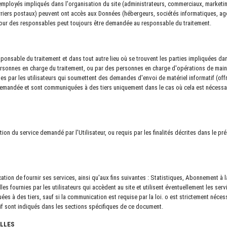
employés impliqués dans l'organisation du site (administrateurs, commerciaux, marketin
ourriers postaux) peuvent ont accès aux Données (hébergeurs, sociétés informatiques, 
à jour des responsables peut toujours être demandée au responsable du traitement.
onsable du traitement et dans tout autre lieu où se trouvent les parties impliquées dans
ersonnes en charge du traitement, ou par des personnes en charge d'opérations de mai
s par les utilisateurs qui soumettent des demandes d'envoi de matériel informatif (offr
 demandée et sont communiquées à des tiers uniquement dans le cas où cela est nécessaire
on du service demandé par l'Utilisateur, ou requis par les finalités décrites dans le pr
cation de fournir ses services, ainsi qu'aux fins suivantes : Statistiques, Abonnement à
 fournies par les utilisateurs qui accèdent au site et utilisent éventuellement les serv
 à des tiers, sauf si la communication est requise par la loi. o est strictement nécessa
if sont indiqués dans les sections spécifiques de ce document.
ELLES