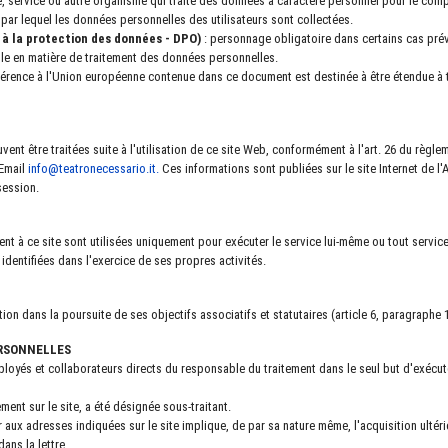
, service ou autre organisme qui traite des données à caractère personnel pour le comp
el par lequel les données personnelles des utilisateurs sont collectées.
à la protection des données - DPO)
: personnage obligatoire dans certains cas prévus
rôle en matière de traitement des données personnelles.
référence à l'Union européenne contenue dans ce document est destinée à être étendue à
ent être traitées suite à l'utilisation de ce site Web, conformément à l'art. 26 du règle
 Email
info@teatronecessario.it
.
Ces informations sont publiées sur le site Internet de l'
session.
ent à ce site sont utilisées uniquement pour exécuter le service lui-même ou tout servic
 identifiées dans l'exercice de ses propres activités.
tion dans la poursuite de ses objectifs associatifs et statutaires (article 6, paragraphe 1
ERSONNELLES
oyés et collaborateurs directs du responsable du traitement dans le seul but d'exécuter
nt sur le site, a été désignée sous-traitant.
ateur aux adresses indiquées sur le site implique, de par sa nature même, l'acquisition ult
ans la lettre.