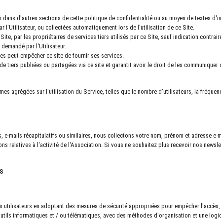
dans d'autres sections de cette politique de confidentialité ou au moyen de textes d'i
l'Utilisateur, ou collectées automatiquement lors de l'utilisation de ce Site.
Site, par les propriétaires de services tiers utilisés par ce Site, sauf indication contraire
e demandé par l'Utilisateur.
les peut empêcher ce site de fournir ses services.
e tiers publiées ou partagées via ce site et garantit avoir le droit de les communiquer ou
s agrégées sur l'utilisation du Service, telles que le nombre d'utilisateurs, la fréquen
ers, e-mails récapitulatifs ou similaires, nous collectons votre nom, prénom et adresse e-
elatives à l'activité de l'Association. Si vous ne souhaitez plus recevoir nos newslett
S
 utilisateurs en adoptant des mesures de sécurité appropriées pour empêcher l'accès, l
utils informatiques et / ou télématiques, avec des méthodes d'organisation et une logiqu