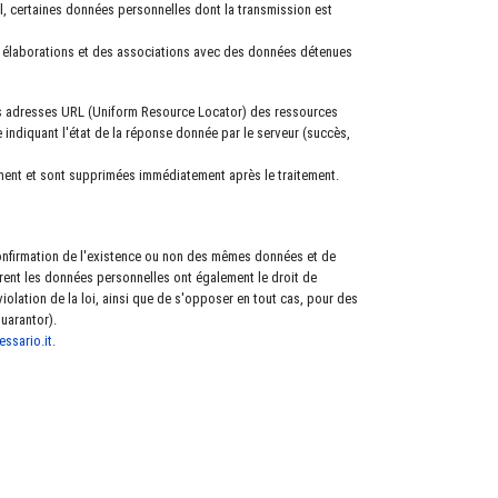
l, certaines données personnelles dont la transmission est
des élaborations et des associations avec des données détenues
les adresses URL (Uniform Resource Locator) des ressources
 indiquant l'état de la réponse donnée par le serveur (succès,
ement et sont supprimées immédiatement après le traitement.
confirmation de l'existence ou non des mêmes données et de
éfèrent les données personnelles ont également le droit de
olation de la loi, ainsi que de s'opposer en tout cas, pour des
Guarantor).
ssario.it
.