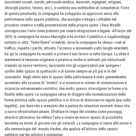
(assistenti sociali, cuochi, personale medico, musicisti, ingegneri, artigiani,
chirurghi plastici, tecnici, ecc.), e combina una moltitudine di competenze. Forte
di queste peculiarità, la compagnia ha sviluppato un approccio unico alla
performance nello spazio pubblico, che accoglie e integra i cittadini nel
processo creativo e nella presentazione delle proprie opere. I Rara Woulib
concepiscono l'arte come pretesto per creare integrazione e legami. All'inizio del
2010, la compagnia ha invaso Marsiglia e ha invitato il pubblico a vagabondaggi
notturni in città: "feste libere" e teatrali, dove la compagnia ha chiuso i viali al
traffico, riaperto i parchi, attivato l’accesso a monumenti e altri luoghi interdetti.
Da qui la compagnia ha iniziato a portare il suo lavoro in tutta Europa. La sfida è
mantenere la tensione originaria e piratesca anche in ambienti più istituzionali
creando un nuovo territorio, lavorando con gli organizzatori per spingere i
confini dello spazio di spettacolo e di azione sempre un pò più in là del
consentito. Negli ultimi anni lo spazio della performance è stato generalmente
assimilato alla nozione di "evento" e si inserisce in sistemi di comunicazione e
sicurezza estremamente restrittivi, che molto spesso stravolgono le forme e le
finalità delle opere. La compagnia cerca di sfuggire alla normalizzazione della
forma artistica nello spazio pubblico e si sforza di distorcere le regole (pur nella
legalità), per dare vita a creazioni che a partire da situazioni esistenti diano vita
a nuove infrastrutture umane. Sfruttare le crepe del sistema come passaggi,
interstizi attraverso cui infilare l’arte e creare un nuovo spazio di possibilità.
Insomma un modo di giocare con gli ostacoli. La compagnia si ispira alle azioni e
alla terminologia del mondo Hacker, che applica all’utilizzo dello spazio
pubblico per fini artistici e comunitari.