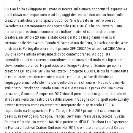
Rui Paixão ha sviluppato un lavoro di ricerca sulle nuove opportunità espressive
per il clown contemporaneo e sui linguaggi del teatro fisico con un focus sulla
creazione artistica per lo spazio pubblico. Si è laureato in Teatro presso
l'Academia Contemporânea do Espetáculo (2011-2014) e ha poi iniziato il suo
percorso professionale come artista indipendente. Al suo debutto come
creatore, nel 2015 a 20 anni, è stato considerato da Imaginarius - Festival
Internazionale delle Arti di Strada di Santa Maria da Feira, la rivelazione dell’Arte
di strada in Portogallo e ha vinto il premio OFF CIRCADA al festival CIRCADA a
Siviglia come artista emergente di circo contemporaneo. Ad oggi sta
consolidando la sua ricerca e contribuendo ad innovare il ruolo e la figura del
clown contemporaneo. Ha partecipato al Fringe Festival di Edimburgo con la
creazione Lullaby. Nel 2017 ha realizzato il progetto GODOT, in cui ha riunito tutte
le esperienze precedentemente maturate e studiate, al fine di definire un
linguaggio e una forte identità per quello che ama chiamare il Nuovo Clown. Ha
sviluppato il workshop Estado Omnium e si è messo alla prova con una nuova
creazione, Samsara. Sempre nel 2017 vince il premio per il miglior spettacolo di
strada alla Feira de Teatro de Castilla e León in Spagna con lo spettacolo Lullaby
e viene integrato come co-creatore e interprete dello spettacolo FERIDA
coprodotto da Imaginarius e Fira Tàrrega. Nel 2018 presenta il suo lavoro in
paesi quali Portogallo, Spagna, Francia, Germania, Paesi Bassi, Scozia, Svezia,
Polonia e Brasile. Ha creato HANNO e partecipa all'OLE - Outdoor Lab Experience
in Francia al festival Cratère Surfaces.Nel 2019, è entrato a far parte del Cirque