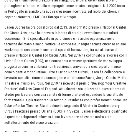
du Soleil in una nuova creazione ad Hangzhou, in Cina, diventando il primo
portoghese a far parte della compagnia come creatore originale. Nel 2020 torna
in Portogallo iniziando una nuova creazione incentrata sul ruolo del clown, in
coproduzione tra LEME, FiraTàrrega e Subtopia.
Jason Dupree lavora con il circo dal 2013. Si è formato presso il National Center
for Circus Arts, dove ha ricevuto la borsa di studio Leverhulme per risultati
eccezionali. Si è specializzato in palo cinese e ha anche esperienza nelle
tecniche del mano a mano, verticali e acrobazie. Insegna tecnica circense e tiene
workshop di creazione in numerosi spazi di formazione, tra cui ai laureandi
presso il National Center For Circus Arts. Nel 2016 ha continuato a lavorare con il
Living Room Circus (LRC), una compagnia circense sperimentale che sviluppa
progetti circensi in ambienti non tradizionali, arrivando a creare performance
coinvolgenti e molto intime. Oltre a Living Room Circus, Jason ha collaborato e
lavorato con altre rinomate compagnie e artisti come Fauna, Jorge Crecis, Metta
Theatre e Invisible Circus. Nel 2019 ha ricevuto il premio "Develop Your Creative
Practice" dall'Arts Council England. Attualmente sta utilizzando questa borsa di
studio per lavorare con una varietà di forme d'arte ed espandere la sua attuale
formazione. Ha già trascorso un tempo di residenza con professionisti come Ben
Duke e Gecko Theatre. Sta attualmente seguendo il Master in Contemporary
Circus Practices presso Uniarts (DOCH) in Svezia. Jason è elettricista qualificato
e questo background influenza il suo lavoro oltre ad essere molto utile
nell’allestimento delle sue creazioni.