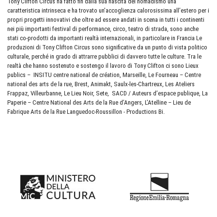
Tony Clifton Circus ha fatto fin dalla sua nascita del nomadismo una
caratteristica intrinseca e ha trovato un’accoglienza calorosissima all’estero per i
propri progetti innovativi che oltre ad essere andati in scena in tutti i continenti
nei più importanti festival di performance, circo, teatro di strada, sono anche
stati co-prodotti da importanti realtà internazionali, in particolare in Francia Le
produzioni di Tony Clifton Circus sono significative da un punto di vista politico
culturale, perché in grado di attrarre pubblici di davvero tutte le culture. Tra le
realtà che hanno sostenuto e sostengo il lavoro di Tony Clifton ci sono Lieux
publics – INSITU centre national de création, Marseille, Le Fourneau – Centre
national des arts de la rue, Brest, Animakt, Saulx-les-Chartreux, Les Ateliers
Frappaz, Villeurbanne, Le Lieu Noir, Sete, SACD / Auteurs d’espace publique, La
Paperie – Centre National des Arts de la Rue d’Angers, L’Atelline – Lieu de
Fabrique Arts de la Rue Languedoc-Roussillon - Productions Bi.