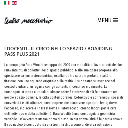
I DOCENTI - IL CIRCO NELLO SPAZIO / BOARDING
PASS PLUS 2021
La compagnia Rara Woulib sviluppa dal 2009 una modalità di lavoro teatrale che
reinventa rituali collettivi nello spazio pubblico. Nelle sue opere propone allo
spettatore un'immersione onirica, oscillando tra sacro e profano, realtà e
finzione, con uno sguardo originale sulla realtà. Il suo teatro si inserisce nel
contesto urbano, in legame con gli abitanti, in continuo movimento. La
compagnia si ispira ai rituali di alcune società tradizionali e li fa risuonare nel
nostro spazio comune, la città contemporanea. L’obiettivo è aprire nuovi spazi di
convivialità e cittadinanza, creare opere che siano vere e proprie feste, dove
l'eccesso, il piacere e il fare insieme si intersecano: creano luoghi per la cura
dell'individuo e della collettività. Rara Woulib è una compagnia a geometria
variabile. Un'avventura umana prima di tutto, in cui convivialità è la parola chiave.
Il suo nucleo è composto da una trentina di persone di diversa estrazione