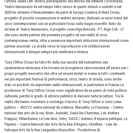
l’artista Julian Lett. Inoltre, partecipando alle attività del network Circostrada,
Teatro Necessario ha nel tempo fatto tesoro di questi stimoli e contatti e nel
2020 ha ottenuto il finanziamento da parte di Europa Creativa di Beta Circus,
progetto di piccola cooperazione in ambito europeo, dedicato ai nuovi trend del
circo contemporaneo con un particolare focus sulla magie nouvelle. Nato da
un’idea di Teatro Necessario, il progetto coinvolge Bussola - PT, Riga Cirk - LT
che sono anche partner del presente progetto ed una realtà di circo
contemporaneo serba, oltre a numerose importanti istituzioni internazionali come
partner associati. La strada verso le coproduzioni e le collaborazioni
internazionali è dunque sempre più ramificata e intensa.
Tony Clifton Circus ha fatto fin dalla sua nascita del nomadismo una
caratteristica intrinseca e ha trovato un’accoglienza calorosissima all’estero per i
propri progetti innovativi che oltre ad essere andati in scena in tutti i continenti
nei più importanti festival di performance, circo, teatro di strada, sono anche
stati co-prodotti da importanti realtà internazionali, in particolare in Francia Le
produzioni di Tony Clifton Circus sono significative da un punto di vista politico
culturale, perché in grado di attrarre pubblici di davvero tutte le culture. Tra le
realtà che hanno sostenuto e sostengo il lavoro di Tony Clifton ci sono Lieux
publics – INSITU centre national de création, Marseille, Le Fourneau – Centre
national des arts de la rue, Brest, Animakt, Saulx-les-Chartreux, Les Ateliers
Frappaz, Villeurbanne, Le Lieu Noir, Sete, SACD / Auteurs d’espace publique, La
Paperie – Centre National des Arts de la Rue d’Angers, L’Atelline – Lieu de
Fabrique Arts de la Rue Languedoc-Roussillon - Productions Bi.