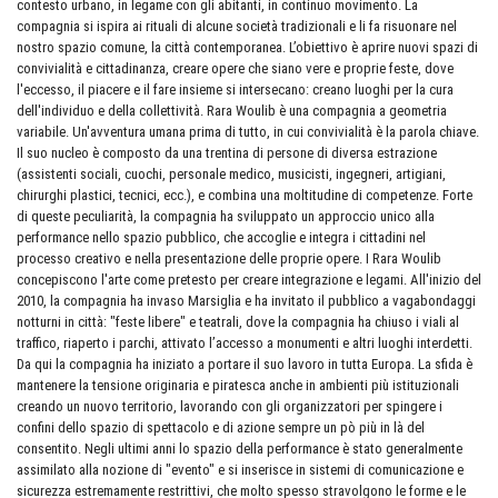
contesto urbano, in legame con gli abitanti, in continuo movimento. La
compagnia si ispira ai rituali di alcune società tradizionali e li fa risuonare nel
nostro spazio comune, la città contemporanea. L’obiettivo è aprire nuovi spazi di
convivialità e cittadinanza, creare opere che siano vere e proprie feste, dove
l'eccesso, il piacere e il fare insieme si intersecano: creano luoghi per la cura
dell'individuo e della collettività. Rara Woulib è una compagnia a geometria
variabile. Un'avventura umana prima di tutto, in cui convivialità è la parola chiave.
Il suo nucleo è composto da una trentina di persone di diversa estrazione
(assistenti sociali, cuochi, personale medico, musicisti, ingegneri, artigiani,
chirurghi plastici, tecnici, ecc.), e combina una moltitudine di competenze. Forte
di queste peculiarità, la compagnia ha sviluppato un approccio unico alla
performance nello spazio pubblico, che accoglie e integra i cittadini nel
processo creativo e nella presentazione delle proprie opere. I Rara Woulib
concepiscono l'arte come pretesto per creare integrazione e legami. All'inizio del
2010, la compagnia ha invaso Marsiglia e ha invitato il pubblico a vagabondaggi
notturni in città: "feste libere" e teatrali, dove la compagnia ha chiuso i viali al
traffico, riaperto i parchi, attivato l’accesso a monumenti e altri luoghi interdetti.
Da qui la compagnia ha iniziato a portare il suo lavoro in tutta Europa. La sfida è
mantenere la tensione originaria e piratesca anche in ambienti più istituzionali
creando un nuovo territorio, lavorando con gli organizzatori per spingere i
confini dello spazio di spettacolo e di azione sempre un pò più in là del
consentito. Negli ultimi anni lo spazio della performance è stato generalmente
assimilato alla nozione di "evento" e si inserisce in sistemi di comunicazione e
sicurezza estremamente restrittivi, che molto spesso stravolgono le forme e le