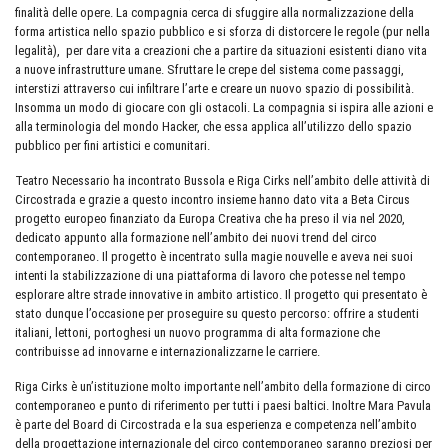
finalità delle opere. La compagnia cerca di sfuggire alla normalizzazione della
forma artistica nello spazio pubblico e si sforza di distorcere le regole (pur nella
legalità), per dare vita a creazioni che a partire da situazioni esistenti diano vita
a nuove infrastrutture umane. Sfruttare le crepe del sistema come passaggi,
interstizi attraverso cui infiltrare l’arte e creare un nuovo spazio di possibilità.
Insomma un modo di giocare con gli ostacoli. La compagnia si ispira alle azioni e
alla terminologia del mondo Hacker, che essa applica all’utilizzo dello spazio
pubblico per fini artistici e comunitari.
Teatro Necessario ha incontrato Bussola e Riga Cirks nell’ambito delle attività di
Circostrada e grazie a questo incontro insieme hanno dato vita a Beta Circus
progetto europeo finanziato da Europa Creativa che ha preso il via nel 2020,
dedicato appunto alla formazione nell’ambito dei nuovi trend del circo
contemporaneo. Il progetto è incentrato sulla magie nouvelle e aveva nei suoi
intenti la stabilizzazione di una piattaforma di lavoro che potesse nel tempo
esplorare altre strade innovative in ambito artistico. Il progetto qui presentato è
stato dunque l’occasione per proseguire su questo percorso: offrire a studenti
italiani, lettoni, portoghesi un nuovo programma di alta formazione che
contribuisse ad innovarne e internazionalizzarne le carriere.
Riga Cirks è un’istituzione molto importante nell’ambito della formazione di circo
contemporaneo e punto di riferimento per tutti i paesi baltici. Inoltre Mara Pavula
è parte del Board di Circostrada e la sua esperienza e competenza nell’ambito
della progettazione internazionale del circo contemporaneo saranno preziosi per