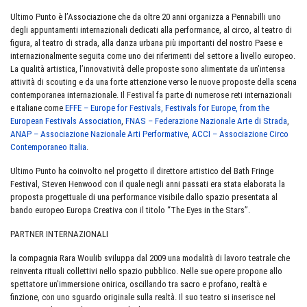
Ultimo Punto è l’Associazione che da oltre 20 anni organizza a Pennabilli uno
degli appuntamenti internazionali dedicati alla performance, al circo, al teatro di
figura, al teatro di strada, alla danza urbana più importanti del nostro Paese e
internazionalmente seguita come uno dei riferimenti del settore a livello europeo.
La qualità artistica, l’innovatività delle proposte sono alimentate da un’intensa
attività di scouting e da una forte attenzione verso le nuove proposte della scena
contemporanea internazionale. Il Festival fa parte di numerose reti internazionali
e italiane come
EFFE – Europe for Festivals, Festivals for Europe, from the
European Festivals Association
,
FNAS – Federazione Nazionale Arte di Strada
,
ANAP – Associazione Nazionale Arti Performative
,
ACCI – Associazione Circo
Contemporaneo Italia
.
Ultimo Punto ha coinvolto nel progetto il direttore artistico del Bath Fringe
Festival, Steven Henwood con il quale negli anni passati era stata elaborata la
proposta progettuale di una performance visibile dallo spazio presentata al
bando europeo Europa Creativa con il titolo “The Eyes in the Stars”.
PARTNER INTERNAZIONALI
la compagnia Rara Woulib sviluppa dal 2009 una modalità di lavoro teatrale che
reinventa rituali collettivi nello spazio pubblico. Nelle sue opere propone allo
spettatore un'immersione onirica, oscillando tra sacro e profano, realtà e
finzione, con uno sguardo originale sulla realtà. Il suo teatro si inserisce nel