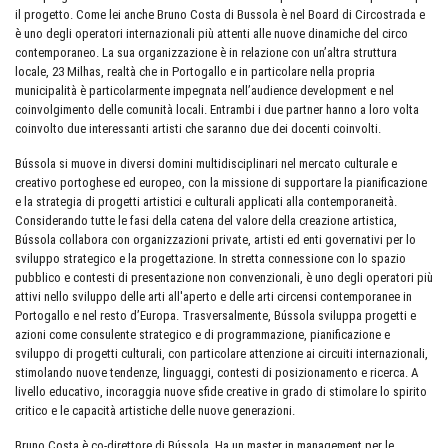
il progetto. Come lei anche Bruno Costa di Bussola è nel Board di Circostrada e
è uno degli operatori internazionali più attenti alle nuove dinamiche del circo
contemporaneo. La sua organizzazione è in relazione con un’altra struttura
locale, 23 Milhas, realtà che in Portogallo e in particolare nella propria
municipalità è particolarmente impegnata nell’audience development e nel
coinvolgimento delle comunità locali. Entrambi i due partner hanno a loro volta
coinvolto due interessanti artisti che saranno due dei docenti coinvolti.
Bússola si muove in diversi domini multidisciplinari nel mercato culturale e
creativo portoghese ed europeo, con la missione di supportare la pianificazione
e la strategia di progetti artistici e culturali applicati alla contemporaneità.
Considerando tutte le fasi della catena del valore della creazione artistica,
Bússola collabora con organizzazioni private, artisti ed enti governativi per lo
sviluppo strategico e la progettazione. In stretta connessione con lo spazio
pubblico e contesti di presentazione non convenzionali, è uno degli operatori più
attivi nello sviluppo delle arti all'aperto e delle arti circensi contemporanee in
Portogallo e nel resto d’Europa. Trasversalmente, Bússola sviluppa progetti e
azioni come consulente strategico e di programmazione, pianificazione e
sviluppo di progetti culturali, con particolare attenzione ai circuiti internazionali,
stimolando nuove tendenze, linguaggi, contesti di posizionamento e ricerca. A
livello educativo, incoraggia nuove sfide creative in grado di stimolare lo spirito
critico e le capacità artistiche delle nuove generazioni.
Bruno Costa è co-direttore di Bússola. Ha un master in management per le